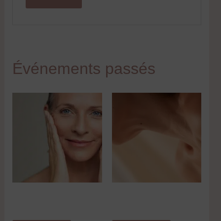
Automassage Routine
Masterclass Focus Cou
matin & soir
& décolleté