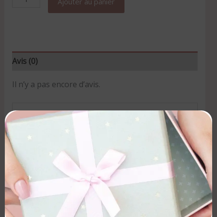
Ajouter au panier
Avis (0)
Il n’y a pas encore d’avis.
Soyez le premier à laisser votre
avis sur “Atelier « Automassage
Visage » Spécial Fête des mères –
Mère & Fille”
Votre adresse e-mail ne sera pas publiée.
Les champs obligatoires sont indiqués avec
*
Votre note
*