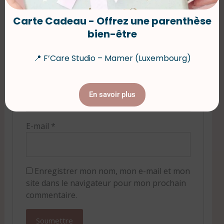
Votre avis
*
Carte Cadeau - Offrez une parenthèse
bien-être
📍 F’Care Studio – Mamer (Luxembourg)
Nom
*
En savoir plus
E-mail
*
Enregistrer mon nom, mon e-mail et mon
site dans le navigateur pour mon prochain
commentaire.