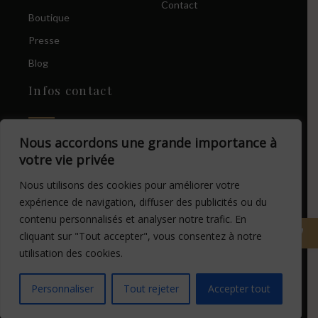
Contact
Boutique
Presse
Blog
Infos contact
22, rue de Bruxelles L-
Nous accordons une grande importance à
8223 Mamer
votre vie privée
contact@fcarestudio.com
Nous utilisons des cookies pour améliorer votre
expérience de navigation, diffuser des publicités ou du
+352 691 393 401
contenu personnalisés et analyser notre trafic. En
cliquant sur "Tout accepter", vous consentez à notre
utilisation des cookies.
Fait par
Mans Consulting
Personnaliser
Tout rejeter
Accepter tout