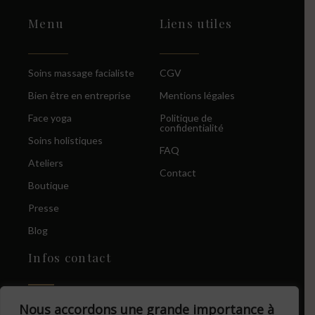
Menu
Liens utiles
Soins massage facialiste
CGV
Bien être en entreprise
Mentions légales
Face yoga
Politique de
confidentialité
Soins holistiques
FAQ
Ateliers
Contact
Boutique
Presse
Blog
Infos contact
22, rue de Bruxelles L-
Nous accordons une grande importance à