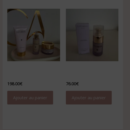
Coffret Rituel Signature
Soin contour des yeux
Ad CAELIA
Reset Absolu Ad Caelia
198.00
€
76.00
€
Ajouter au panier
Ajouter au panier