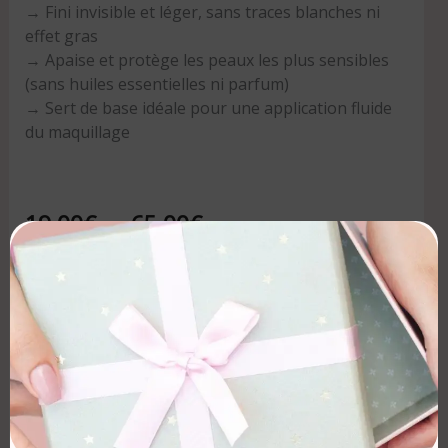
→ Fini invisible et léger, sans traces blanches ni
effet gras
→ Apaise et protège les peaux les plus sensibles
(sans huiles essentielles ni parfum)
→ Sert de base idéale pour une application fluide
du maquillage
19.00
€
–
65.00
€
Format :
Ajouter au panier