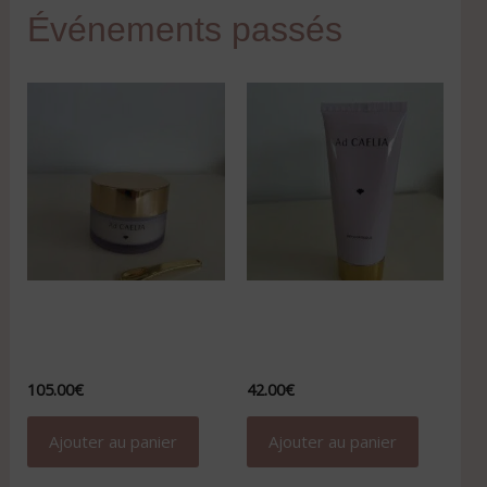
Crème Lissante Ultra
Baume démaquillant
Hydratante
Douceur Divine Ad
Ad CAELIA
CAELIA
105.00
€
42.00
€
Ajouter au panier
Ajouter au panier