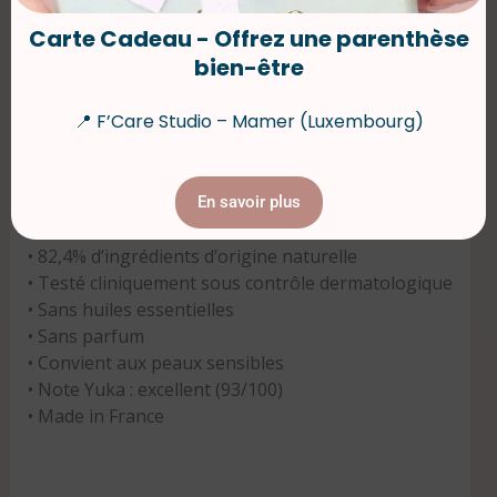
Carte Cadeau - Offrez une parenthèse
bien-être
Description
Informations complémentaires
📍 F’Care Studio – Mamer (Luxembourg)
Avis (0)
En savoir plus
Description
•⁠ ⁠82,4% d’ingrédients d’origine naturelle
•⁠ ⁠Testé cliniquement sous contrôle dermatologique
•⁠ ⁠Sans huiles essentielles
•⁠ ⁠Sans parfum
•⁠ ⁠Convient aux peaux sensibles
•⁠ ⁠Note Yuka : excellent (93/100)
•⁠ ⁠Made in France