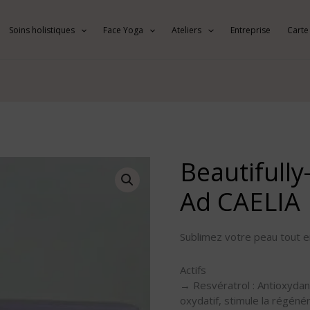
Soins holistiques
Face Yoga
Ateliers
Entreprise
Carte
Beautifull
quantité
de
Ad CAELIA
Beautifully-
Aging
Complex
Sublimez votre peau tout en
Ad
CAELIA
Actifs
→ Resvératrol : Antioxydan
oxydatif, stimule la régénér