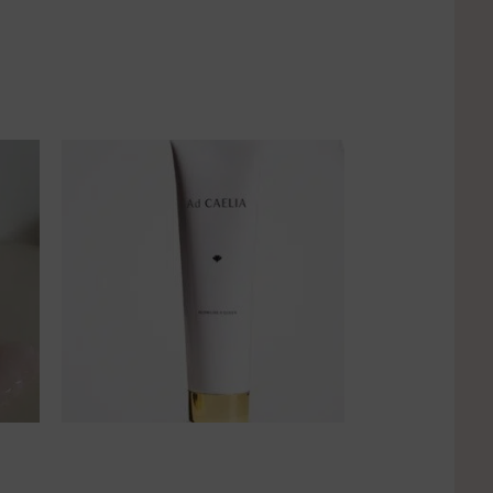
e
Gel nettoyant Éclat 2-en-1
Ad CAELIA