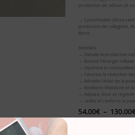
production de sébum et sout
→ Cynorrhodon (Rosa canina)
production de collagène, ill
libres.
Bienfaits
→ Stimule la production nat
→ Booste l’énergie cellulair
→ Optimise le renouvelleme
→ Favorise la réduction des
→ Réveille l’éclat de la pea
→ Améliore l’élasticité et l
→ Répare, lisse et régénèr
→ Unifie et renforce la pe
54.00
€
–
130.00
Cure :