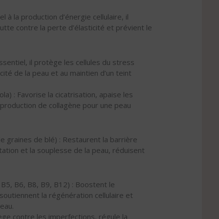
à la production d’énergie cellulaire, il
lutte contre la perte d’élasticité et prévient le
entiel, il protège les cellules du stress
icité de la peau et au maintien d’un teint
a) : Favorise la cicatrisation, apaise les
a production de collagène pour une peau
 graines de blé) : Restaurent la barrière
tation et la souplesse de la peau, réduisent
B5, B6, B8, B9, B12) : Boostent le
outiennent la régénération cellulaire et
peau.
ège contre les imperfections, régule la