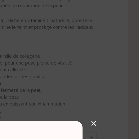
ient la réparation de la peau.
 : Riche en vitamine C naturelle, booste la
umine le teint et protège contre les radicaux
urelle de collagène
e, pour une peau pleine de vitalité
nt cellulaire
 rides et des ridules
u
a fermeté de la peau
e la peau
au en baissant son inflammation
€
×