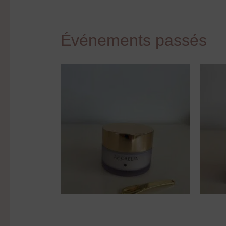
Crème Lissante Ultra Hydratante
Séru
Ad CAELIA