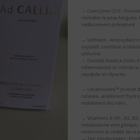
→ Coenzyme Q10 : Essentiel 
revitalise la peau fatiguée, 
vieillissement prématuré.
→ Sélénium : Antioxydant ess
oxydatif, contribue à l’élast
uniforme.
→ Centella Asiatica (Gotu Kol
inflammations et stimule l
repulpée et réparée.
→ Ceramosides™️ (Extrait de
cutanée, améliorent l’hydra
visiblement les rides.
→ Vitamines B (B1, B2, B3, 
métabolisme énergétique, s
renforcent la vitalité de la 
→ Zinc (bisglycinate) : Prot