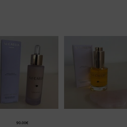
m Équilibre Idéal Ad Caelia
L’huile régénératrice Sublim
Ad Caelia
90.00
€