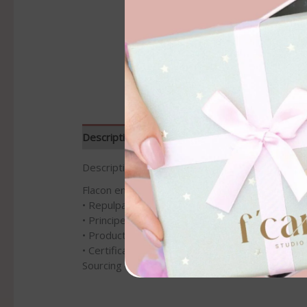
Description
Informations complémentaires
Description
Flacon en verre, contient 60 gélules (1 mois de 
•⁠ ⁠Repulpant / révélateur d’éclat / régénérant / 
•⁠ ⁠Principes actifs et matières premières princ
•⁠ ⁠Production française dans une usine éco-resp
•⁠ ⁠Certification ISO 22 000
Sourcing clean et naturel