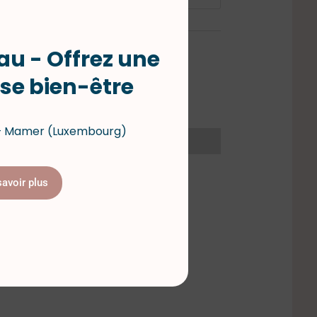
u - Offrez une
ier
se bien-être
 – Mamer (Luxembourg)
savoir plus
e.