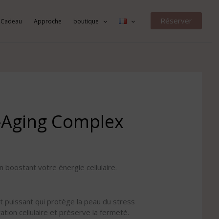
Réserver
 Cadeau
Approche
boutique
Plage
y-Aging Complex
de
prix :
54.00€
à
130.00€
 boostant votre énergie cellulaire.
t puissant qui protège la peau du stress
ation cellulaire et préserve la fermeté.